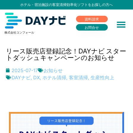
ホテル・宿泊施設の客室清掃効率化ソフトをお探しの方へ
資料請求
お問合せ
株式会社コンフォール
リース販売店登録記念！DAYナビ スター
トダッシュキャンペーン​のお知らせ
2025-07-17
お知らせ
DAYナビ
,
DX
,
ホテル清掃
,
客室清掃
,
生産性向上