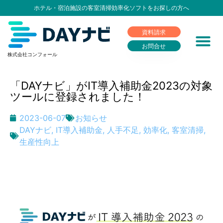
ホテル・宿泊施設の客室清掃効率化ソフトをお探しの方へ
資料請求
お問合せ
株式会社コンフォール
「DAYナビ」がIT導入補助金2023の対象
ツールに登録されました！
2023-06-07
お知らせ
DAYナビ
,
IT導入補助金
,
人手不足
,
効率化
,
客室清掃
,
生産性向上